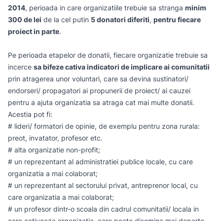
2014
, perioada in care organizatiile trebuie sa stranga
minim
300 de lei
de la cel putin
5 donatori diferiti
,
pentru fiecare
proiect in parte
.
Pe perioada etapelor de donatii, fiecare organizatie trebuie sa
incerce
sa bifeze cativa indicatori de implicare ai comunitatii
prin atragerea unor voluntari, care sa devina sustinatori/
endorseri/ propagatori ai propunerii de proiect/ ai cauzei
pentru a ajuta organizatia sa atraga cat mai multe donatii.
Acestia pot fi:
# lideri/ formatori de opinie, de exemplu pentru zona rurala:
preot, invatator, profesor etc.
# alta organizatie non-profit;
# un reprezentant al administratiei publice locale, cu care
organizatia a mai colaborat;
# un reprezentant al sectorului privat, antreprenor local, cu
care organizatia a mai colaborat;
# un profesor dintr-o scoala din cadrul comunitatii/ locala in
care activeaza organizatia, care poate disemina mai departe