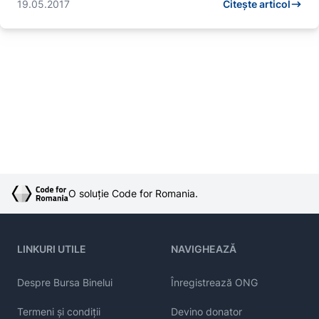
19.05.2017
Citește articol
O soluție Code for Romania.
LINKURI UTILE
NAVIGHEAZĂ
Despre Bursa Binelui
Înregistrează ONG
Termeni și condiții
Devino donator