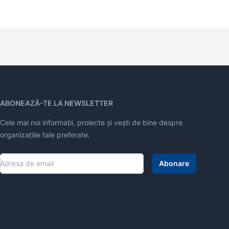
ABONEAZĂ-TE LA NEWSLETTER
Cele mai noi informații, proiecte și vești de bine despre
organizațiile tale preferate.
Abonare