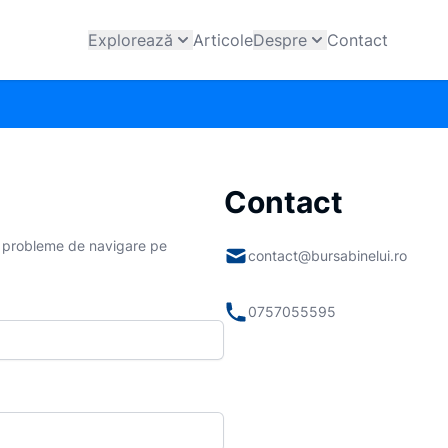
Explorează
Articole
Despre
Contact
Contact
ai probleme de navigare pe
contact@bursabinelui.ro
0757055595