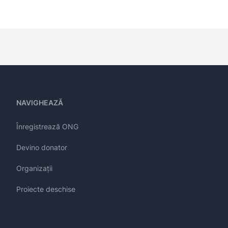
NAVIGHEAZĂ
Înregistrează ONG
Devino donator
Organizații
Proiecte deschise