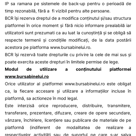
IP sa ramana pe sistemele de back-up pentru o perioadă de
timp rezonabilă, fără a fi vizibil pentru alte persoane.
BCR își rezerva dreptul de a modifica conținutul și/sau structura
platformei în orice moment și fără nicio informare prealabilă iar
utilizatorii sunt prezumati ca au luat la cunoștință și se obligă să
respecte termenii și condițiile modificați, de la data postării
acestora pe platforma
www.bursabinelui.ro
.
BCR își rezervă toate drepturile cu privire la cele de mai sus și
poate exercita aceste drepturi în limitele permise de lege.
Modul de utilizare a conținutului platformei
www.bursabinelui.ro
Orice utilizator al platformei
www.bursabinelui.ro
este obligat
ca, la fiecare accesare și utilizare a informațiilor incluse în
platformă, sa actioneze în mod legal.
Este interzisă orice reproducere, distribuire, transmitere,
transferare, prezentare, difuzare, creare de opere secundare,
vânzare, închiriere, licențiere sau publicare de materiale de pe
platformă (indiferent de modalitatea de realizare a
respectivelor activități sau de suportul pe care s-ar salva