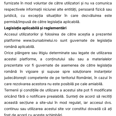
furnizate în mod voluntar de către utilizatori și nu va comunica
respectivele informații niciunei alte entități, persoană fizică sau
juridică, cu excepția situațiilor în care dezvăluirea este
permisă/impusă de către legislația aplicabilă.
Legislație aplicabilă și reglementări
Accesul utilizatorilor și folosirea de către aceștia a prezentei
platforme
www.bursabinelui.ro
sunt guvernate de legislația
română aplicabilă.
Orice plângere sau litigiu determinate sau legate de utilizarea
acestei platforme, a conținutului său sau a materialelor
prezentate vor fi guvernate de asemenea de către legislația
română în vigoare și supuse spre soluționare instanțelor
judecătorești competente de pe teritoriul României, în cazul în
care rezolvarea acestora nu este posibilă pe cale amiabilă.
Termenii și condițiile de utilizare a acestui site pot fi modificate
oricând fără o notificare prealabilă. Sunteți de acord să recitiți
această secțiune a site-ului în mod regulat, iar accesul dvs.
continuu sau utilizarea acestui site vor constitui dovadă că ați
fost de acord cu aceste schimbări.