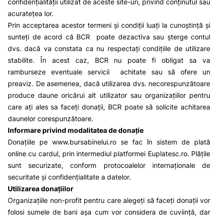
confidențialității utilizat de aceste site-uri, privind conținutul sau
acuratețea lor.
Prin acceptarea acestor termeni și condiții luați la cunoștință și
sunteți de acord că BCR poate dezactiva sau șterge contul
dvs. dacă va constata ca nu respectați condițiile de utilizare
stabilite. În acest caz, BCR nu poate fi obligat sa va
ramburseze eventuale servicii achitate sau să ofere un
preaviz. De asemenea, dacă utilizarea dvs. necorespunzătoare
produce daune oricărui alt utilizator sau organizațiilor pentru
care ați ales sa faceți donații, BCR poate să solicite achitarea
daunelor corespunzătoare.
Informare privind modalitatea de donație
Donațiile pe
www.bursabinelui.ro
se fac în sistem de plată
online cu cardul, prin intermediul platformei
Euplatesc.ro
. Plățile
sunt securizate, conform protocoalelor internaționale de
securitate și confidențialitate a datelor.
Utilizarea donațiilor
Organizațiile non-profit pentru care alegeți să faceți donații vor
folosi sumele de bani așa cum vor considera de cuviință, dar