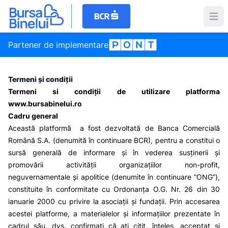
Partener de implementare
Termeni și condiții
Termeni si condiții de utilizare platforma
www.bursabinelui.ro
Cadru general
Această platformă a fost dezvoltată de Banca Comercială
Română S.A. (denumită în continuare BCR), pentru a constitui o
sursă generală de informare și în vederea susținerii și
promovării activității organizațiilor non-profit,
neguvernamentale și apolitice (denumite în continuare “ONG”),
constituite în conformitate cu Ordonanța O.G. Nr. 26 din 30
ianuarie 2000 cu privire la asociații și fundații. Prin accesarea
acestei platforme, a materialelor și informațiilor prezentate în
cadrul său, dvs. confirmați că ați citit, înțeles, acceptat și