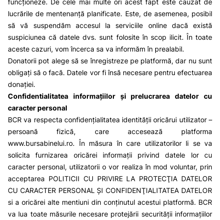
funcționeze. De cele mai multe ori acest fapt este cauzat de
lucrările de mentenanță planificate. Este, de asemenea, posibil
să vă suspendăm accesul la serviciile online dacă există
suspiciunea că datele dvs. sunt folosite în scop ilicit. În toate
aceste cazuri, vom încerca sa va informăm în prealabil.
Donatorii pot alege să se înregistreze pe platformă, dar nu sunt
obligați să o facă. Datele vor fi însă necesare pentru efectuarea
donației.
Confidentialitatea informațiilor și prelucrarea datelor cu
caracter personal
BCR va respecta confidențialitatea identității oricărui utilizator –
persoană fizică, care accesează platforma
www.bursabinelui.ro
. În măsura în care utilizatorilor li se va
solicita furnizarea oricărei informații privind datele lor cu
caracter personal, utilizatorii o vor realiza în mod voluntar, prin
acceptarea POLITICII CU PRIVIRE LA PROTECŢIA DATELOR
CU CARACTER PERSONAL ŞI CONFIDENŢIALITATEA DATELOR
si a oricărei alte mentiuni din conținutul acestui platformă. BCR
va lua toate măsurile necesare protejării securității informațiilor