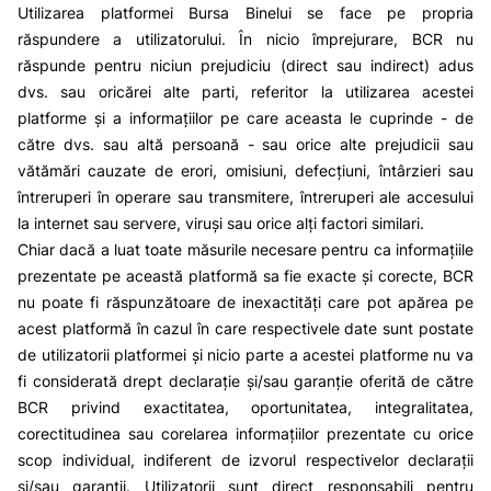
Utilizarea platformei Bursa Binelui se face pe propria
răspundere a utilizatorului. În nicio împrejurare, BCR nu
răspunde pentru niciun prejudiciu (direct sau indirect) adus
dvs. sau oricărei alte parti, referitor la utilizarea acestei
platforme și a informațiilor pe care aceasta le cuprinde - de
către dvs. sau altă persoană - sau orice alte prejudicii sau
vătămări cauzate de erori, omisiuni, defecțiuni, întârzieri sau
întreruperi în operare sau transmitere, întreruperi ale accesului
la internet sau servere, viruși sau orice alți factori similari.
Chiar dacă a luat toate măsurile necesare pentru ca informațiile
prezentate pe această platformă sa fie exacte și corecte, BCR
nu poate fi răspunzătoare de inexactități care pot apărea pe
acest platformă în cazul în care respectivele date sunt postate
de utilizatorii platformei și nicio parte a acestei platforme nu va
fi considerată drept declarație și/sau garanție oferită de către
BCR privind exactitatea, oportunitatea, integralitatea,
corectitudinea sau corelarea informațiilor prezentate cu orice
scop individual, indiferent de izvorul respectivelor declarații
și/sau garanții. Utilizatorii sunt direct responsabili pentru