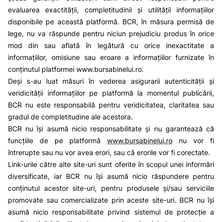
evaluarea exactității, completitudinii și utilității informațiilor
disponibile pe această platformă. BCR, în măsura permisă de
lege, nu va răspunde pentru niciun prejudiciu produs în orice
mod din sau aflată în legătură cu orice inexactitate a
informațiilor, omisiune sau eroare a informațiilor furnizate în
conținutul platformei
www.bursabinelui.ro
.
Deși s-au luat măsuri în vederea asigurarii autenticității și
veridicității informațiilor pe platformă la momentul publicării,
BCR nu este responsabilă pentru veridicitatea, claritatea sau
gradul de completitudine ale acestora.
BCR nu își asumă nicio responsabilitate și nu garantează că
funcțiile de pe platformă
www.bursabinelui.ro
nu vor fi
întrerupte sau nu vor avea erori, sau că erorile vor fi corectate.
Link-urile către alte site-uri sunt oferite în scopul unei informări
diversificate, iar BCR nu își asumă nicio răspundere pentru
conținutul acestor site-uri, pentru produsele și/sau serviciile
promovate sau comercializate prin aceste site-uri. BCR nu își
asumă nicio responsabilitate privind sistemul de protecție a