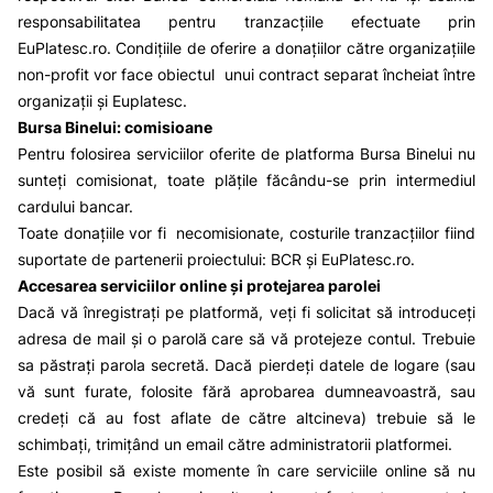
responsabilitatea pentru tranzacțiile efectuate prin
EuPlatesc.ro
. Condițiile de oferire a donațiilor către organizațiile
non-profit vor face obiectul unui contract separat încheiat între
organizații și Euplatesc.
Bursa Binelui: comisioane
Pentru folosirea serviciilor oferite de platforma Bursa Binelui nu
sunteți comisionat, toate plățile făcându-se prin intermediul
cardului bancar.
Toate donațiile vor fi necomisionate, costurile tranzacțiilor fiind
suportate de partenerii proiectului: BCR și
EuPlatesc.ro
.
Accesarea serviciilor online și protejarea parolei
Dacă vă înregistrați pe platformă, veți fi solicitat să introduceți
adresa de mail și o parolă care să vă protejeze contul. Trebuie
sa păstrați parola secretă. Dacă pierdeți datele de logare (sau
vă sunt furate, folosite fără aprobarea dumneavoastră, sau
credeți că au fost aflate de către altcineva) trebuie să le
schimbați, trimițând un email către administratorii platformei.
Este posibil să existe momente în care serviciile online să nu