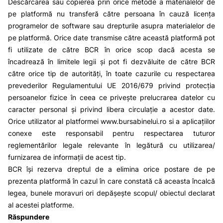
Descărcarea sau copierea prin orice metode a materialelor de
pe platformă nu transferă către persoana în cauză licența
programelor de software sau drepturile asupra materialelor de
pe platformă. Orice date transmise către această platformă pot
fi utilizate de către BCR în orice scop dacă acesta se
încadrează în limitele legii și pot fi dezvăluite de către BCR
către orice tip de autorități, în toate cazurile cu respectarea
prevederilor Regulamentului UE 2016/679 privind protecția
persoanelor fizice în ceea ce privește prelucrarea datelor cu
caracter personal și privind libera circulație a acestor date.
Orice utilizator al platformei
www.bursabinelui.ro
si a aplicațiilor
conexe este responsabil pentru respectarea tuturor
reglementărilor legale relevante în legătură cu utilizarea/
furnizarea de informații de acest tip.
BCR își rezerva dreptul de a elimina orice postare de pe
prezenta platformă în cazul în care constată că aceasta încalcă
legea, bunele moravuri ori depășește scopul/ obiectul declarat
al acestei platforme.
Răspundere