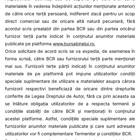
materialele în vederea îndeplinirii acțiunilor menționate anterior)
de către orice terță persoană, indiferent dacă pentru un scop
direct comercial sau de oricare altă natură pecuniară, fără
acordul scris prealabil din partea BCR sau din partea oricărui
furnizor terță parte indicat în conținutul anumitor materiale
publicate pe platforma
www.bursabinelui.ro
.
Orice solicitare de acord scris se va expedia, de asemenea în
forma scrisă, către BCR sau furnizorului terță parte menționat
mai sus. Furnizorii terțe părții indicați în conținutul anumitor
materiale de pe platformă pot impune utilizatorilor condiții
speciale suplimentare de utilizare a materialelor asupra cărora
furnizorii respectivi beneficiază de oricare dintre drepturile
conferite de Legea Dreptului de Autor, fără ca prin aceasta sa
se înlăture obligația utilizatorilor de a respecta termenii și
condițiile stabiliți de către BCR și menționați în conținutul
acestei platforme. Astfel, condițiile speciale suplimentare ale
furnizorilor anumitor materiale publicate și care sunt adresate
utilizatorilor vor fi complementare Termenilor și condițiilor BCR.