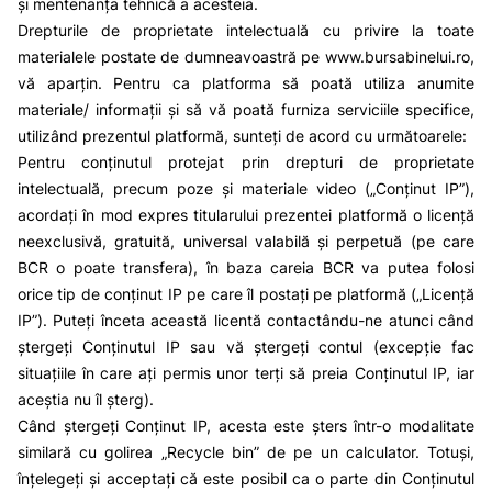
și mentenanța tehnică a acesteia.
Drepturile de proprietate intelectuală cu privire la toate
materialele postate de dumneavoastră pe
www.bursabinelui.ro
,
vă aparțin. Pentru ca platforma să poată utiliza anumite
materiale/ informații și să vă poată furniza serviciile specifice,
utilizând prezentul platformă, sunteți de acord cu următoarele:
Pentru conținutul protejat prin drepturi de proprietate
intelectuală, precum poze și materiale video („Conținut IP”),
acordați în mod expres titularului prezentei platformă o licență
neexclusivă, gratuită, universal valabilă și perpetuă (pe care
BCR o poate transfera), în baza careia BCR va putea folosi
orice tip de conținut IP pe care îl postați pe platformă („Licență
IP”). Puteți înceta această licentă contactându-ne atunci când
ștergeți Conținutul IP sau vă ștergeți contul (excepție fac
situațiile în care ați permis unor terți să preia Conținutul IP, iar
aceștia nu îl șterg).
Când ștergeți Conținut IP, acesta este șters într-o modalitate
similară cu golirea „Recycle bin” de pe un calculator. Totuși,
înțelegeți și acceptați că este posibil ca o parte din Conținutul