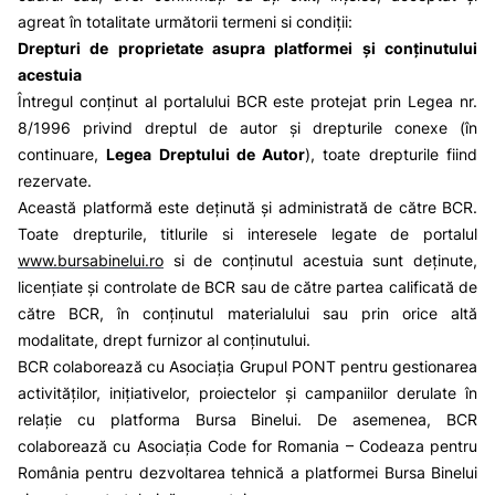
agreat în totalitate următorii termeni si condiții:
Drepturi de proprietate asupra platformei și conținutului
acestuia
Întregul conținut al portalului BCR este protejat prin Legea nr.
8/1996 privind dreptul de autor și drepturile conexe (în
continuare,
Legea Dreptului de Autor
), toate drepturile fiind
rezervate.
Această platformă este deținută și administrată de către BCR.
Toate drepturile, titlurile si interesele legate de portalul
www.bursabinelui.ro
si de conținutul acestuia sunt deținute,
licențiate și controlate de BCR sau de către partea calificată de
către BCR, în conținutul materialului sau prin orice altă
modalitate, drept furnizor al conținutului.
BCR colaborează cu Asociația Grupul PONT pentru gestionarea
activităților, inițiativelor, proiectelor și campaniilor derulate în
relație cu platforma Bursa Binelui. De asemenea, BCR
colaborează cu Asociația Code for Romania – Codeaza pentru
România pentru dezvoltarea tehnică a platformei Bursa Binelui