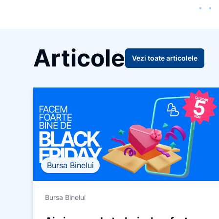
1
of
12
Articole
Vezi toate articolele
Bursa Binelui
Bursa Binelui