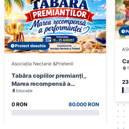
P
Proiect deschis
AS
Ca
Asociația Nectarie &Prietenii
T
Tabăra copiilor premianți,,
23
Marea recompensă a
Educație
performanței ''
0 RON
80.000 RON
Item