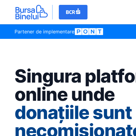
Partener de implementare
Singura platf
online unde
donațiile sunt
necomisionat