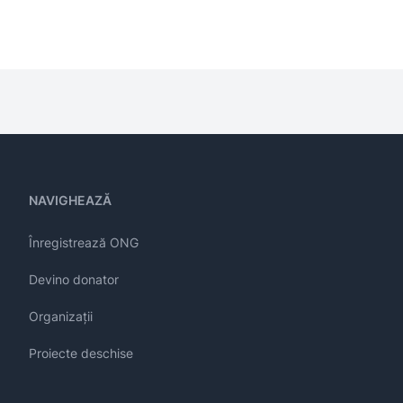
NAVIGHEAZĂ
Înregistrează ONG
Devino donator
Organizații
Proiecte deschise