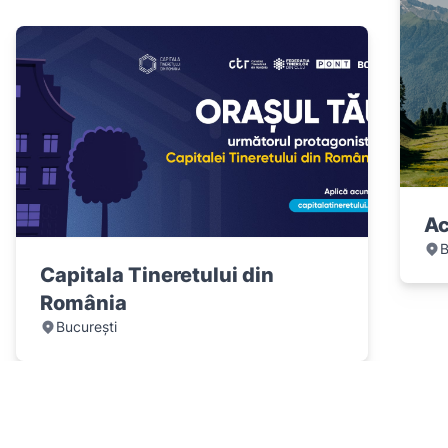
Ac
B
Capitala Tineretului din
România
București
Item
1
of
12