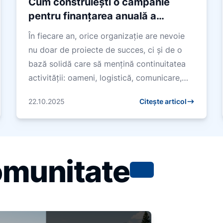
Cum construiești o campanie
pentru finanțarea anuală a
organizației
În fiecare an, orice organizație are nevoie
nu doar de proiecte de succes, ci și de o
bază solidă care să mențină continuitatea
activității: oameni, logistică, comunicare,
spațiu și resurse pentru a f...
22.10.2025
Citește articol
omunitate