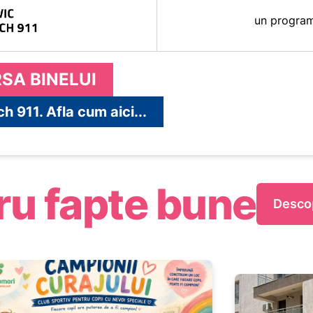
un progra
SA BINELUI
h 911. Afla cum aici...
u fapte bune
Descop