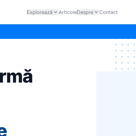
Explorează
Articole
Despre
Contact
ormă
e