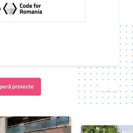
m
eră proiecte