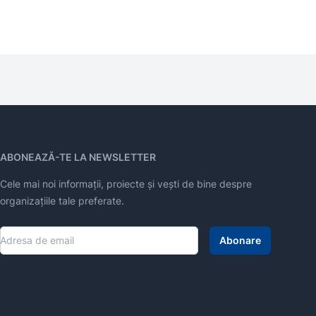
ABONEAZĂ-TE LA NEWSLETTER
Cele mai noi informații, proiecte și vești de bine despre
organizațiile tale preferate.
Abonare