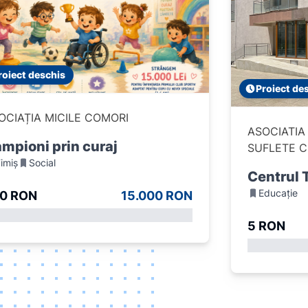
roiect deschis
Proiect de
OCIAȚIA MICILE COMORI
ASOCIATIA
mpioni prin curaj
SUFLETE 
imiș
Social
Centrul 
Educație
0 RON
15.000 RON
5 RON