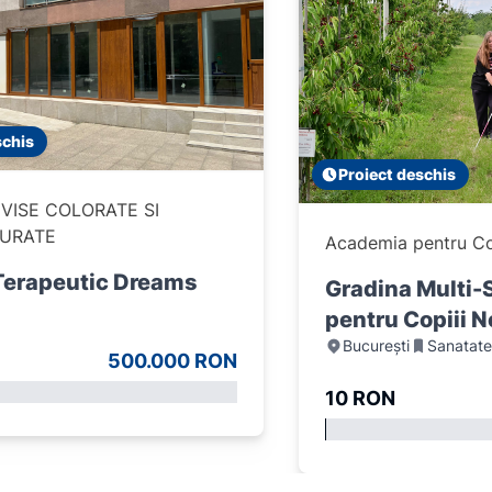
schis
Proiect deschis
 VISE COLORATE SI
CURATE
Academia pentru Cop
Terapeutic Dreams
Gradina Multi-
pentru Copiii N
București
Sanatate
500.000 RON
10 RON