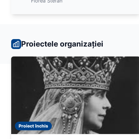
Florea Stefan
Proiectele organizației
Proiect închis