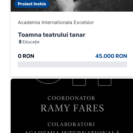
Proiect închis
Academia Internationala Excelsior
Toamna teatrului tanar
Educație
0 RON
45.000 RON