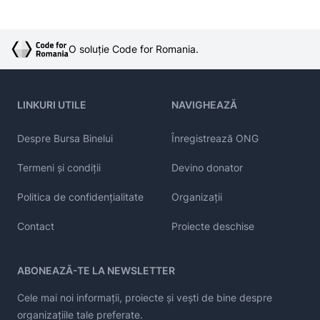
O soluție Code for Romania.
LINKURI UTILE
NAVIGHEAZĂ
Despre Bursa Binelui
Înregistrează ONG
Termeni și condiții
Devino donator
Politica de confidențialitate
Organizații
Contact
Proiecte deschise
ABONEAZĂ-TE LA NEWSLETTER
Cele mai noi informații, proiecte și vești de bine despre
organizațiile tale preferate.