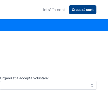
Intră în cont
Creează cont
Organizația acceptă voluntari?