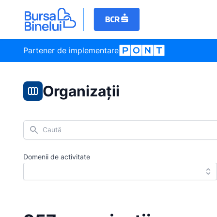
Partener de implementare
Organizații
Caută
Domenii de activitate