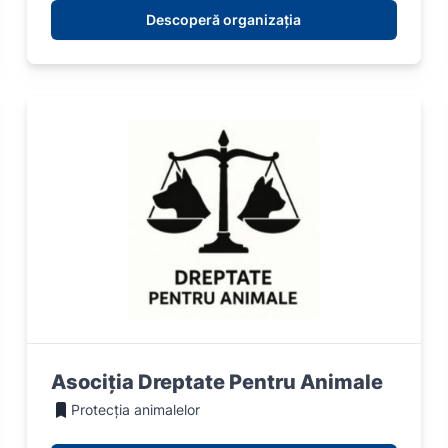
Descoperă organizația
Asociția Dreptate Pentru Animale
Protecția animalelor