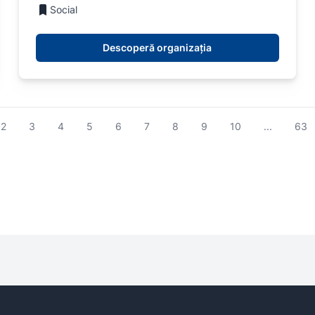
Social
Descoperă organizația
2
3
4
5
6
7
8
9
10
...
63