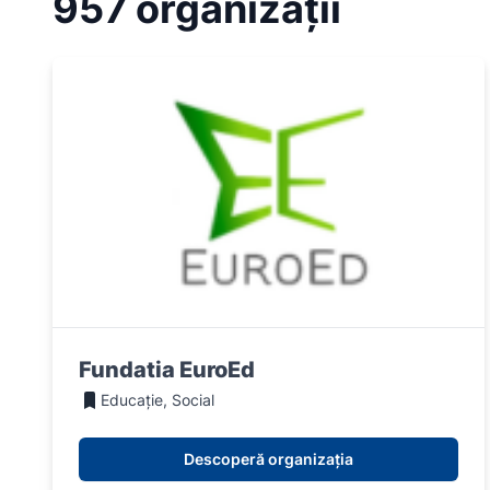
957 organizații
Fundatia EuroEd
Educație, Social
Descoperă organizația