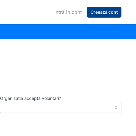
Intră în cont
Creează cont
Organizația acceptă voluntari?