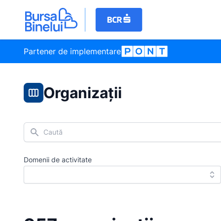
Partener de implementare
Organizații
Caută
Domenii de activitate