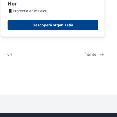
Hor
Protecția animalelor
Descoperă organizația
64
Înainte