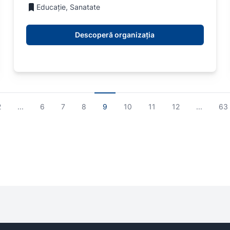
Educație, Sanatate
Descoperă organizația
2
...
6
7
8
9
10
11
12
...
63