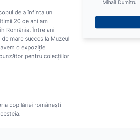
Mihail Dumitru
copul de a înfința un
ultimii 20 de ani am
în România. Între anii
i de mare succes la Muzeul
u avem o expoziție
unzător pentru colecțiilor
ria copilăriei românești
acesteia.