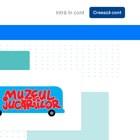
Intră în cont
Creează cont