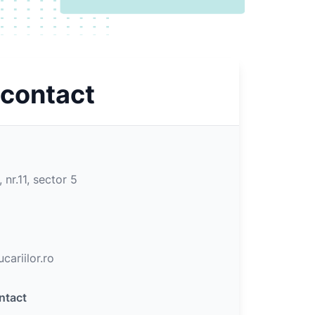
 contact
 nr.11, sector 5
cariilor.ro
ntact