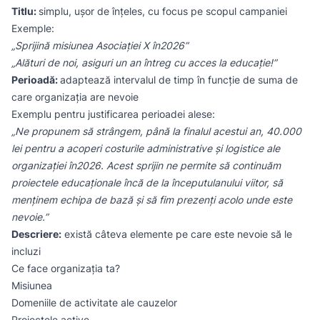
Titlu:
simplu, ușor de înțeles, cu focus pe scopul campaniei
Exemple:
„Sprijină misiunea Asociației X în2026”
„Alături de noi, asiguri un an întreg cu acces la educație!”
Perioadă:
adaptează intervalul de timp în funcție de suma de
care organizația are nevoie
Exemplu pentru justificarea perioadei alese:
„Ne propunem să strângem, până la finalul acestui an, 40.000
lei pentru a acoperi costurile administrative și logistice ale
organizației în2026. Acest sprijin ne permite să continuăm
proiectele educaționale încă de la începutulanului viitor, să
menținem echipa de bază și să fim prezenți acolo unde este
nevoie.”
Descriere:
există câteva elemente pe care este nevoie să le
incluzi
Ce face organizația ta?
Misiunea
Domeniile de activitate ale cauzelor
Proiectele active