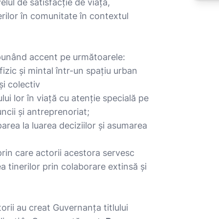
elul de satisfacție de viață,
erilor în comunitate în contextul
 punând accent pe următoarele:
fizic și mintal într-un spațiu urban
și colectiv
ului lor în viață cu atenție specială pe
uncii și antreprenoriat;
iparea la luarea deciziilor și asumarea
rin care actorii acestora servesc
a tinerilor prin colaborare extinsă și
orii au creat Guvernanța titlului