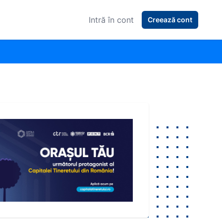
Intră în cont
Creează cont