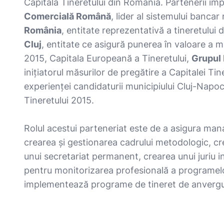
Capitala Tineretului din România. Partenerii imp
Comercială Română
, lider al sistemului banca
România
, entitate reprezentativă a tineretului
Cluj
, entitate ce asigură punerea în valoare a 
2015, Capitala Europeană a Tineretului,
Grupul
inițiatorul măsurilor de pregătire a Capitalei T
experienței candidaturii municipiului Cluj-Nap
Tineretului 2015.
Rolul acestui parteneriat este de a asigura mana
crearea și gestionarea cadrului metodologic, c
unui secretariat permanent, crearea unui juriu i
pentru monitorizarea profesională a programel
implementează programe de tineret de anvergură