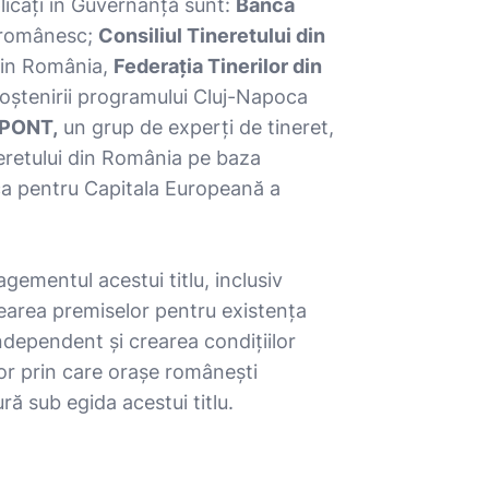
licați în Guvernanță sunt:
Banca
r românesc;
Consiliul Tineretului din
 din România,
Federația Tinerilor din
moștenirii programului Cluj-Napoca
 PONT,
un grup de experți de tineret,
ineretului din România pe baza
oca pentru Capitala Europeană a
gementul acestui titlu, inclusiv
rearea premiselor pentru existența
ndependent și crearea condițiilor
or prin care orașe românești
 sub egida acestui titlu.