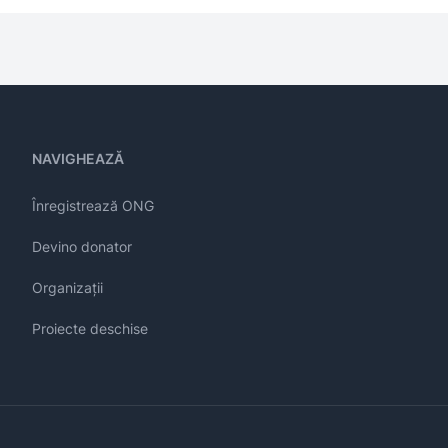
NAVIGHEAZĂ
Înregistrează ONG
Devino donator
Organizații
Proiecte deschise