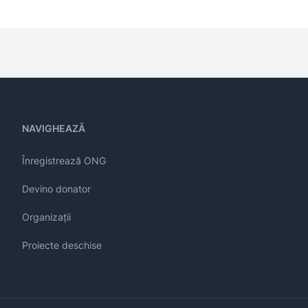
NAVIGHEAZĂ
Înregistrează ONG
Devino donator
Organizații
Proiecte deschise