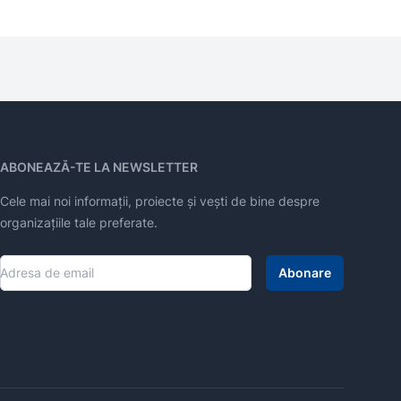
ABONEAZĂ-TE LA NEWSLETTER
Cele mai noi informații, proiecte și vești de bine despre
organizațiile tale preferate.
Abonare