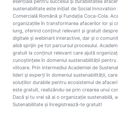
esențială pentru succesul și durabilitatea aface
sustenabilitate este inițiat de Social Innovatio
Comercială Română și Fundația Coca-Cola. Aca
organizațiile în transformarea afacerilor lor și c
lung, oferind conținut relevant și gratuit desp
digitale și webinarii interactive, dar și o comun
aibă sprijin pe tot parcursul procesului. Academ
gratuit la conținut relevant care ajută organizații
cunoștințele în domeniul sustenabilității pentru 
viitoare. Prin intermediul Academiei de Sustena
lideri și experți în domeniul sustenabilității, c
soluțiilor durabile pentru ecosistemul de afacer
este gratuit, realizându-se prin crearea unui c
Dacă și tu vrei să ai o organizație sustenabilă, 
Sutenabilitate și înregistrează-te gratuit!