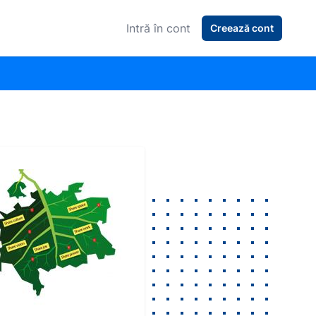
Intră în cont
Creează cont