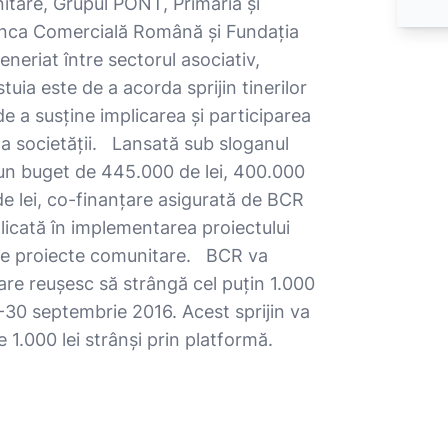
itare, Grupul PONT, Primăria și
 Banca Comercială Română și Fundația
neriat între sectorul asociativ,
uia este de a acorda sprijin tinerilor
 de a susține implicarea și participarea
i a societății. Lansată sub sloganul
n buget de 445.000 de lei, 400.000
 de lei, co-finanțare asigurată de BCR
icată în implementarea proiectului
ce proiecte comunitare. BCR va
 care reușesc să strângă cel puțin 1.000
7-30 septembrie 2016. Acest sprijin va
de 1.000 lei strânși prin platformă.