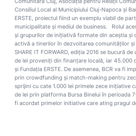
Comunitară Cluj, Asociația pentru Relații Comun
Consiliul Local al Municipiului Cluj-Napoca și
ERSTE, proiectul fiind un exemplu viabil de parte
municipalitate și mediul de business. Rolul acest
și grupurilor de inițiativă formate din aceștia și
activă a tinerilor în dezvoltarea comunităților ș
SHARE IT FORWARD, ediția 2016 se bucură de u
de lei proveniți din finanțare locală, iar 45.000
și Fundația ERSTE. De asemenea, BCR va fi impl
prin crowdfunding și match-making pentru ze
sprijini cu cate 1.000 lei primele zece inițiative
de lei prin platforma Bursa Binelui în perioada 
fi acordat primelor initiative care ating pragul 