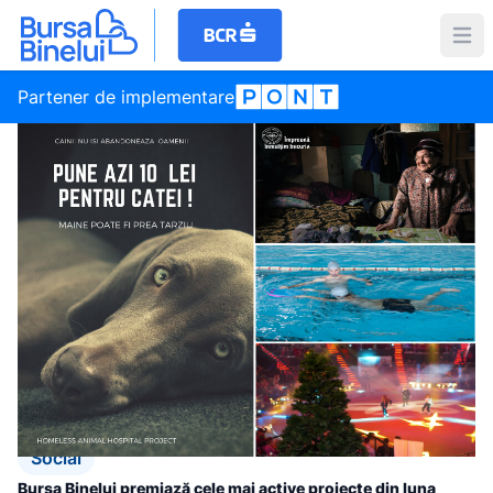
Partener de implementare
Social
Bursa Binelui premiază cele mai active proiecte din luna