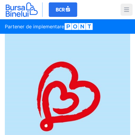
Partener de implementare
Social
Bursa Binelui te premiază pentru donațiile atrase pe