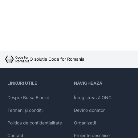
O soluție Code for Romania.
LINKURI UTILE
NAVIGHEAZĂ
Despre Bursa Binelui
Înregistrează ONG
Termeni și condiții
Devino donator
Politica de confidențialitate
Organizații
Contact
Proiecte deschise