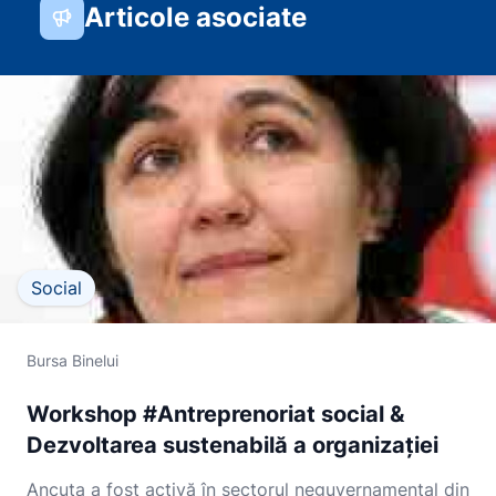
Articole asociate
Social
Bursa Binelui
Workshop #Antreprenoriat social &
Dezvoltarea sustenabilă a organizației
Ancuța a fost activă în sectorul neguvernamental din