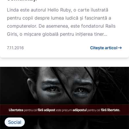
Linda este autorul Hello Ruby, o carte ilustrată
pentru copii despre lumea ludică și fascinantă a
computerelor. De asemenea, este fondatorul Rails
Girls, o mișcare globală pentru inițierea tiner...
7.11.2016
Citește articol
Social