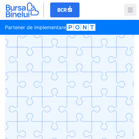
Partener de implementare
Social
Izolarea termică a centrului de copii Casa Soarelui din