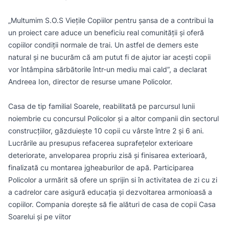
„Multumim S.O.S Viețile Copiilor pentru șansa de a contribui la
un proiect care aduce un beneficiu real comunității și oferă
copiilor condiții normale de trai. Un astfel de demers este
natural și ne bucurăm că am putut fi de ajutor iar acești copii
vor întâmpina sărbătorile într-un mediu mai cald”, a declarat
Andreea Ion, director de resurse umane Policolor.
Casa de tip familial Soarele, reabilitată pe parcursul lunii
noiembrie cu concursul Policolor și a altor companii din sectorul
construcțiilor, găzduiește 10 copii cu vârste între 2 și 6 ani.
Lucrările au presupus refacerea suprafețelor exterioare
deteriorate, anveloparea propriu zisă și finisarea exterioară,
finalizată cu montarea jgheaburilor de apă. Participarea
Policolor a urmărit să ofere un sprijin si în activitatea de zi cu zi
a cadrelor care asigură educația și dezvoltarea armonioasă a
copiilor. Compania dorește să fie alături de casa de copii Casa
Soarelui și pe viitor