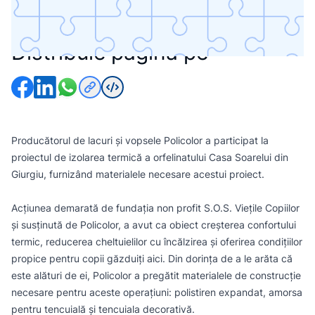
Giurgiu, susținută de Policolor și S.O.S. Viețile Copiilor, a
fost finalizată
Distribuie pagina pe
Producătorul de lacuri și vopsele Policolor a participat la
proiectul de izolarea termică a orfelinatului Casa Soarelui din
Giurgiu, furnizând materialele necesare acestui proiect.
Acțiunea demarată de fundația non profit S.O.S. Viețile Copiilor
și susținută de Policolor, a avut ca obiect creșterea confortului
termic, reducerea cheltuielilor cu încălzirea și oferirea condițiilor
propice pentru copii găzduiți aici. Din dorința de a le arăta că
este alături de ei, Policolor a pregătit materialele de construcție
necesare pentru aceste operațiuni: polistiren expandat, amorsa
pentru tencuială și tencuiala decorativă.