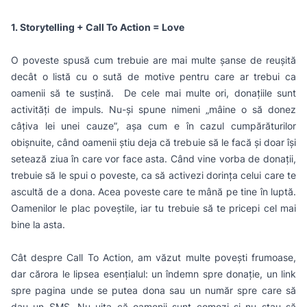
1. Storytelling + Call To Action = Love
O poveste spusă cum trebuie are mai multe șanse de reușită
decât o listă cu o sută de motive pentru care ar trebui ca
oamenii să te susțină. De cele mai multe ori, donațiile sunt
activități de impuls. Nu-și spune nimeni „mâine o să donez
câțiva lei unei cauze”, așa cum e în cazul cumpărăturilor
obișnuite, când oamenii știu deja că trebuie să le facă și doar își
setează ziua în care vor face asta. Când vine vorba de donații,
trebuie să le spui o poveste, ca să activezi dorința celui care te
ascultă de a dona. Acea poveste care te mână pe tine în luptă.
Oamenilor le plac poveștile, iar tu trebuie să te pricepi cel mai
bine la asta.
Cât despre Call To Action, am văzut multe povești frumoase,
dar cărora le lipsea esențialul: un îndemn spre donație, un link
spre pagina unde se putea dona sau un număr spre care să
dau un SMS. Nu uita că oamenii sunt comozi și nu stau să