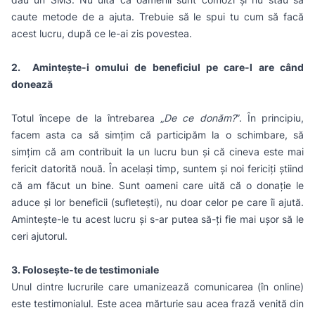
caute metode de a ajuta. Trebuie să le spui tu cum să facă
acest lucru, după ce le-ai zis povestea.
2. Amintește-i omului de beneficiul pe care-l are când
donează
Totul începe de la întrebarea „
De ce donăm?
”. În principiu,
facem asta ca să simțim că participăm la o schimbare, să
simțim că am contribuit la un lucru bun și că cineva este mai
fericit datorită nouă. În același timp, suntem și noi fericiți știind
că am făcut un bine. Sunt oameni care uită că o donație le
aduce și lor beneficii (sufletești), nu doar celor pe care îi ajută.
Amintește-le tu acest lucru și s-ar putea să-ți fie mai ușor să le
ceri ajutorul.
3. Folosește-te de testimoniale
Unul dintre lucrurile care umanizează comunicarea (în online)
este testimonialul. Este acea mărturie sau acea frază venită din