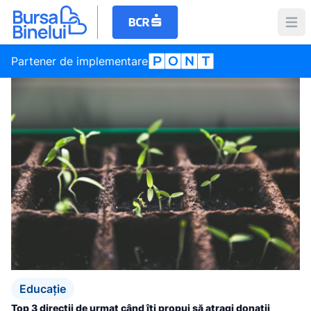
Partener de implementare
Educație
Top 3 direcții de urmat când îți propui să atragi donații