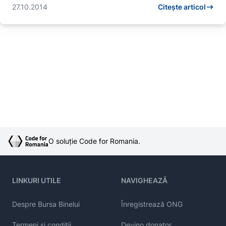
27.10.2014
Citește articol
O soluție Code for Romania.
LINKURI UTILE
NAVIGHEAZĂ
Despre Bursa Binelui
Înregistrează ONG
Termeni și condiții
Devino donator