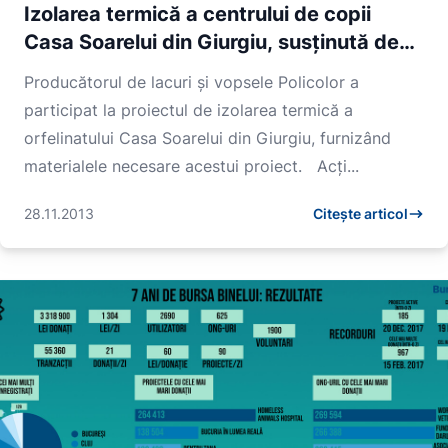
Izolarea termică a centrului de copii
Casa Soarelui din Giurgiu, susținută de
Policolor și S.O.S. Viețile Copiilor, a fost
Producătorul de lacuri și vopsele Policolor a
finalizată
participat la proiectul de izolarea termică a
orfelinatului Casa Soarelui din Giurgiu, furnizând
materialele necesare acestui proiect. Acți...
28.11.2013
Citește articol