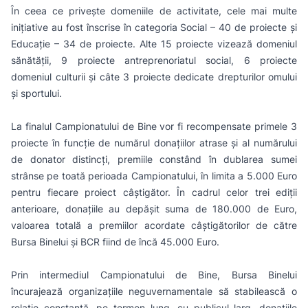
În ceea ce priveşte domeniile de activitate, cele mai multe
iniţiative au fost înscrise în categoria Social – 40 de proiecte şi
Educaţie – 34 de proiecte. Alte 15 proiecte vizează domeniul
sănătăţii, 9 proiecte antreprenoriatul social, 6 proiecte
domeniul culturii şi câte 3 proiecte dedicate drepturilor omului
şi sportului.
La finalul Campionatului de Bine vor fi recompensate primele 3
proiecte în funcţie de numărul donațiilor atrase și al numărului
de donator distincți, premiile constând în dublarea sumei
strânse pe toată perioada Campionatului, în limita a 5.000 Euro
pentru fiecare proiect câştigător. În cadrul celor trei ediţii
anterioare, donaţiile au depăşit suma de 180.000 de Euro,
valoarea totală a premiilor acordate câştigătorilor de către
Bursa Binelui și BCR fiind de încă 45.000 Euro.
Prin intermediul Campionatului de Bine, Bursa Binelui
încurajează organizațiile neguvernamentale să stabilească o
relaţie constantă, pe termen lung, cu publicul larg, donaţiile