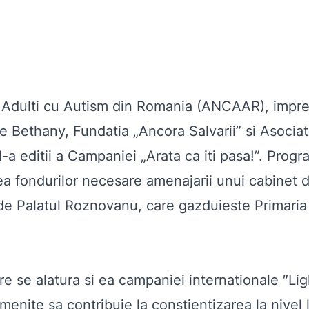
i Adulti cu Autism din Romania
(ANCAAR), impreun
 Bethany, Fundatia „Ancora Salvarii” si Asociatia
II-a editii a Campaniei „Arata ca iti pasa!”. Prog
rea fondurilor necesare amenajarii unui cabinet 
de Palatul Roznovanu, care gazduieste Primaria Ia
re
se alatura si ea campaniei internationale ″Ligh
menite sa contribuie la constientizarea la nivel 