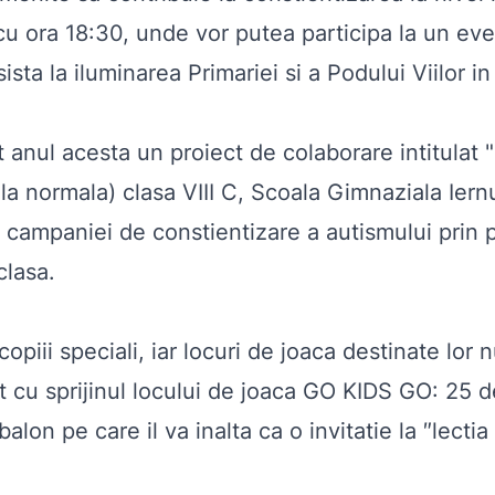
d cu ora 18:30, unde vor putea participa la un 
sta la iluminarea Primariei si a Podului Viilor in
 anul acesta un proiect de colaborare intitulat
la normala) clasa VIII C, Scoala Gimnaziala Iern
ure campaniei de constientizare a autismului prin
clasa.
piii speciali, iar locuri de joaca destinate lor 
cu sprijinul locului de joaca GO KIDS GO: 25 
balon pe care il va inalta ca o invitatie la ″lect