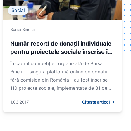
Social
Bursa Binelui
Număr record de donații individuale
pentru proiectele sociale înscrise în
cadrul Campionatului de Bine
În cadrul competiției, organizată de Bursa
Binelui - singura platformă online de donații
fără comision din România - au fost înscrise
110 proiecte sociale, implementate de 81 de
orga...
1.03.2017
Citește articol