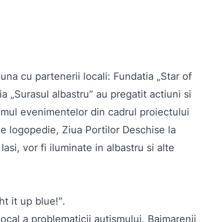
a cu partenerii locali: Fundatia „Star of
 „Surasul albastru” au pregatit actiuni si
ramul evenimentelor din cadrul proiectului
de logopedie, Ziua Portilor Deschise la
si, vor fi iluminate in albastru si alte
t it up blue!″.
local a problematicii autismului. Baimarenii