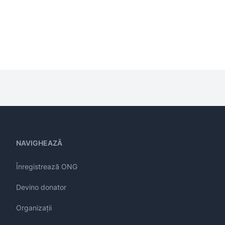
NAVIGHEAZĂ
Înregistrează ONG
Devino donator
Organizații