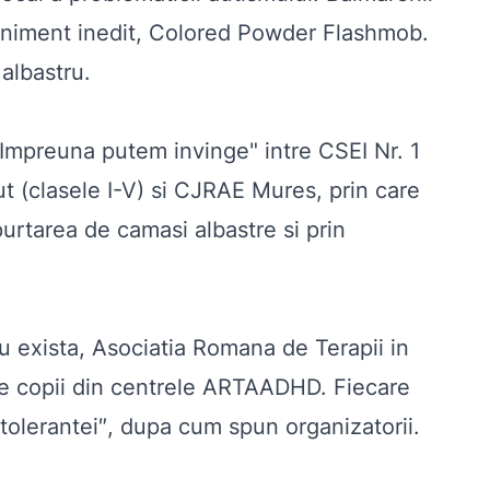
eveniment inedit, Colored Powder Flashmob.
 albastru.
 "Impreuna putem invinge" intre CSEI Nr. 1
ut (clasele I-V) si CJRAE Mures, prin care
 purtarea de camasi albastre si prin
nu exista,
Asociatia Romana de Terapii in
de copii din centrele ARTAADHD. Fiecare
ia tolerantei″, dupa cum spun organizatorii.