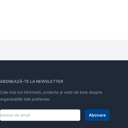
ABONEAZĂ-TE LA NEWSLETTER
Cele mai noi informații, proiecte și vești de bine despre
organizațiile tale preferate.
Abonare