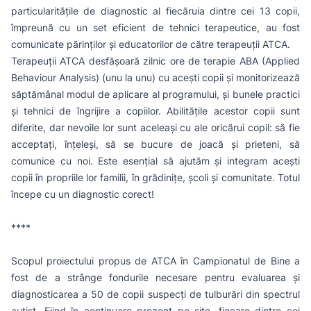
particularitățile de diagnostic al fiecăruia dintre cei 13 copii,
împreună cu un set eficient de tehnici terapeutice, au fost
comunicate părinților și educatorilor de către terapeuții ATCA.
Terapeuții ATCA desfășoară zilnic ore de terapie ABA (Applied
Behaviour Analysis) (unu la unu) cu acești copii și monitorizează
săptămânal modul de aplicare al programului, și bunele practici
și tehnici de îngrijire a copiilor. Abilitățile acestor copii sunt
diferite, dar nevoile lor sunt aceleași cu ale oricărui copil: să fie
acceptați, înțeleși, să se bucure de joacă și prieteni, să
comunice cu noi. Este esențial să ajutăm și integram acești
copii în propriile lor familii, în grădinițe, școli și comunitate. Totul
începe cu un diagnostic corect!
****
Scopul proiectului propus de ATCA în Campionatul de Bine a
fost de a strânge fondurile necesare pentru evaluarea și
diagnosticarea a 50 de copii suspecți de tulburări din spectrul
autist. Fiind în continuare prezent pe site, fiecare dintre cei