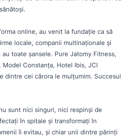
sănătoşi.
forma online, au venit la fundaţie ca să
 firme locale, companii multinaţionale şi
pii au toate şansele. Pure Jatomy Fitness,
 Model Constanța, Hotel Ibis, JCI
e dintre cei cărora le mulţumim. Succesul
u sunt nici singuri, nici respinşi de
taţi în spitale şi transformaţi în
nii îi evitau, şi chiar unii dintre părinţi