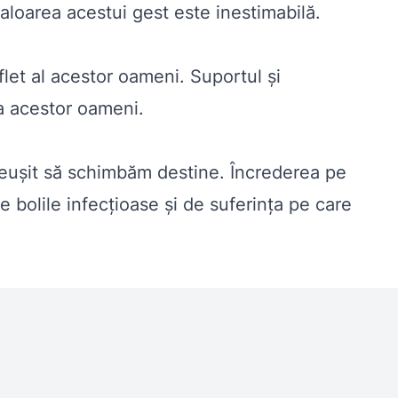
Valoarea acestui gest este inestimabilă.
et al acestor oameni. Suportul şi
za acestor oameni.
reuşit să schimbăm destine. Încrederea pe
 bolile infecţioase şi de suferinţa pe care