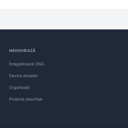
NAVIGHEAZĂ
Înregistrează ONG
Devino donator
Organizații
Proiecte deschise