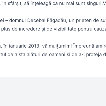
în sfârşit, să înţeleagă că nu mai sunt singuri.
i – domnul Decebal Făgădău, un prieten de sufl
plus de încredere şi de vizibilitate pentru cau
m, în ianuarie 2013, vă mulţumim! Împreună am 
l de a sta alături de oameni şi de a-i proteja de