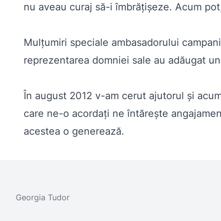
nu aveau curaj să-i îmbrăţişeze. Acum pot, 
Mulţumiri speciale ambasadorului campanie
reprezentarea domniei sale au adăugat un 
În august 2012 v-am cerut ajutorul şi acu
care ne-o acordaţi ne întăreşte angajamentu
acestea o generează.
Georgia Tudor