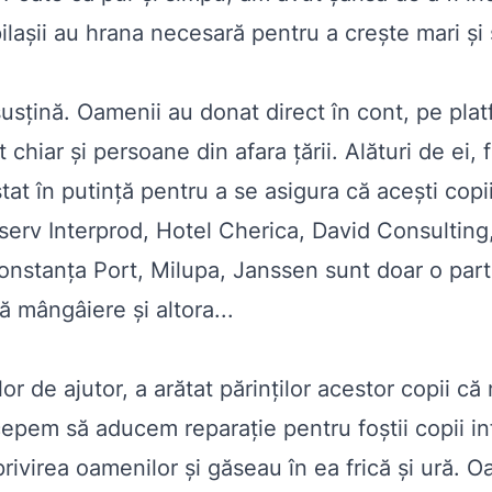
ilaşii au hrana necesară pentru a creşte mari şi 
usţină. Oamenii au donat direct în cont, pe plat
 chiar şi persoane din afara ţării. Alături de ei,
 stat în putinţă pentru a se asigura că aceşti co
rv Interprod, Hotel Cherica, David Consulting,
nstanța Port, Milupa, Janssen sunt doar o part
ă mângâiere şi altora...
r de ajutor, a arătat părinţilor acestor copii că n
pem să aducem reparaţie pentru foştii copii infec
ivirea oamenilor şi găseau în ea frică şi ură. Oame