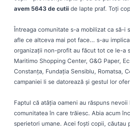
avem 5643 de cutii
de lapte praf. Toţi cop
Întreaga comunitate s-a mobilizat ca să-i s
afle ce altceva mai pot face... s-au implicat
organizaţii non-profit au făcut tot ce le-a
Maritimo Shopping Center, G&G Paper, Ecse
Constanța, Fundaţia Sensiblu, Romatsa, Co
campaniei li se datorează şi gestul lor ofer
Faptul că atâţia oameni au răspuns nevoii lo
comunitatea în care trăiesc. Abia acum înce
sperietori umane. Acei foşti copii, căutau pr