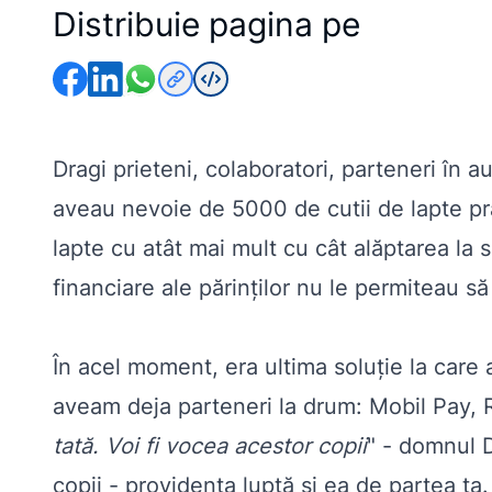
Distribuie pagina pe
Dragi prieteni, colaboratori, parteneri în a
aveau nevoie de 5000 de cutii de lapte pra
lapte cu atât mai mult cu cât alăptarea la s
financiare ale părinţilor nu le permiteau 
În acel moment, era ultima soluţie la car
aveam deja parteneri la drum: Mobil Pay, 
tat
ă
. Voi fi vocea acestor copii
" - domnul 
copii - providenţa luptă şi ea de partea 