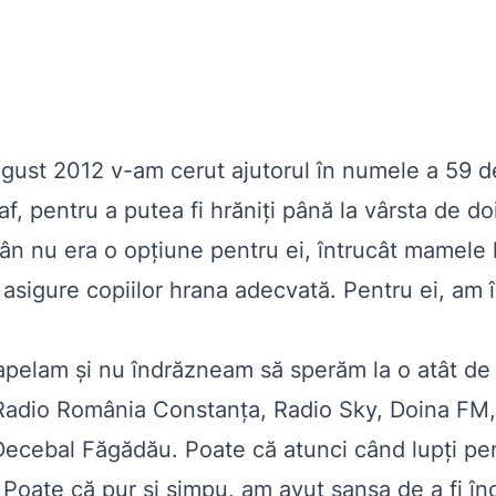
ugust 2012 v-am cerut ajutorul în numele a 59 de b
f, pentru a putea fi hrăniţi până la vârsta de d
ân nu era o opţiune pentru ei, întrucât mamele lo
să asigure copiilor hrana adecvată. Pentru ei, a
e apelam şi nu îndrăzneam să sperăm la o atât de
Radio România Constanța, Radio Sky, Doina FM, 
Decebal Făgădău. Poate că atunci când lupţi pen
ta. Poate că pur şi simpu, am avut şansa de a f