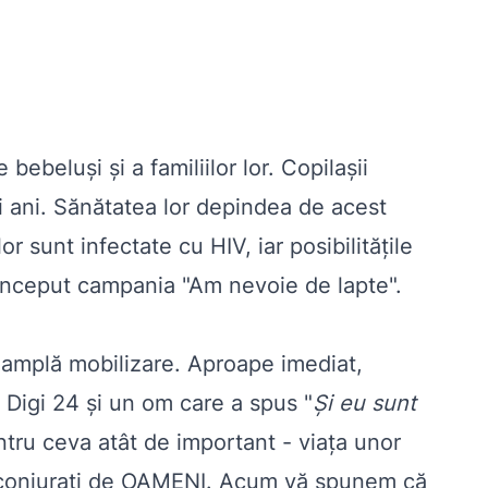
ebeluşi şi a familiilor lor. Copilaşii
oi ani. Sănătatea lor depindea de acest
r sunt infectate cu HIV, iar posibilităţile
m început campania "Am nevoie de lapte".
 amplă mobilizare. Aproape imediat,
Digi 24 şi un om care a spus "
Şi eu sunt
tru ceva atât de important - viaţa unor
i înconjuraţi de OAMENI. Acum vă spunem că