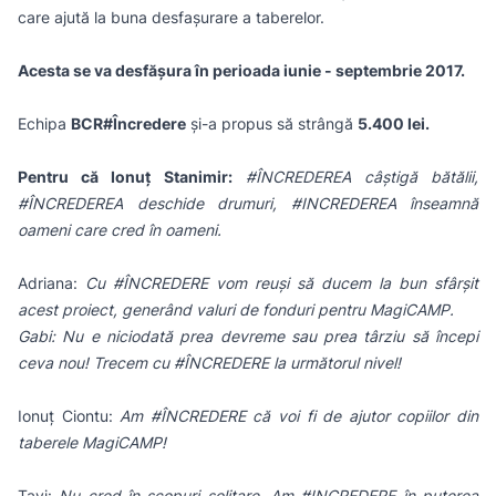
care ajută la buna desfașurare a taberelor.
Acesta se va desfășura în perioada iunie - septembrie 2017.
Echipa
BCR#Încredere
și-a propus să strângă
5.400 lei.
Pentru că Ionuț Stanimir:
#ÎNCREDEREA câștigă bătălii,
#ÎNCREDEREA deschide drumuri, #INCREDEREA înseamnă
oameni care cred în oameni.
Adriana:
Cu #ÎNCREDERE vom reuși să ducem la bun sfârșit
acest proiect, generând valuri de fonduri pentru MagiCAMP.
Gabi: Nu e niciodată prea devreme sau prea târziu să începi
ceva nou! Trecem cu #ÎNCREDERE la următorul nivel!
Ionuț Ciontu:
Am #ÎNCREDERE că voi fi de ajutor copiilor din
taberele MagiCAMP!
Tavi:
Nu cred în scopuri solitare. Am #INCREDERE în puterea