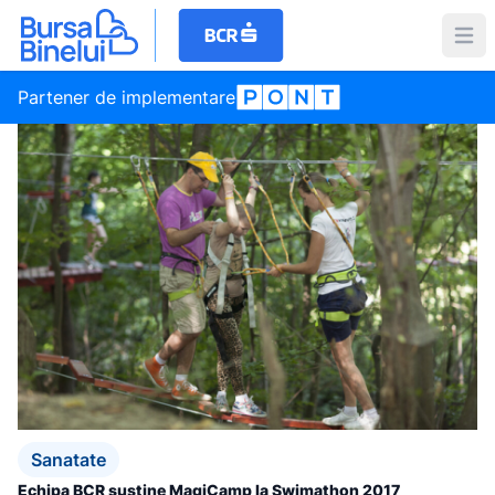
Partener de implementare
Sanatate
Echipa BCR susține MagiCamp la Swimathon 2017