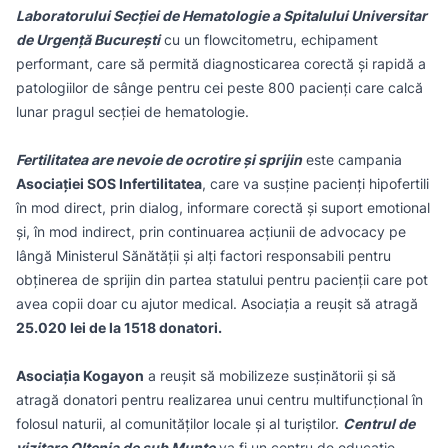
Laboratorului Secției de Hematologie a Spitalului Universitar
de Urgență București
cu un flowcitometru, echipament
performant, care să permită diagnosticarea corectă și rapidă a
patologiilor de sânge pentru cei peste 800 pacienți care calcă
lunar pragul secției de hematologie.
Fertilitatea are nevoie de ocrotire și sprijin
este campania
Asociației SOS Infertilitatea
, care va susţine pacienţi hipofertili
în mod direct, prin dialog, informare corectă și suport emotional
și, în mod indirect, prin continuarea acțiunii de advocacy pe
lângă Ministerul Sănătății și alți factori responsabili pentru
obținerea de sprijin din partea statului pentru pacienții care pot
avea copii doar cu ajutor medical. Asociația a reușit să atragă
25.020 lei de la 1518 donatori.
Asociația Kogayon
a reușit să mobilizeze susținătorii și să
atragă donatori pentru realizarea unui centru multifuncțional în
folosul naturii, al comunităților locale și al turiștilor.
Centrul de
vizitare Oltenia de sub Munte
va fi un centru de educatie