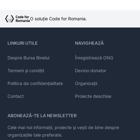
O soluție Code for Romania.
LINKURI UTILE
NAVIGHEAZĂ
Despre Bursa Binelui
Înregistrează ONG
Termeni și condiții
Devino donator
Politica de confidențialitate
Organizații
Contact
Proiecte deschise
ABONEAZĂ-TE LA NEWSLETTER
Cele mai noi informații, proiecte și vești de bine despre
organizațiile tale preferate.