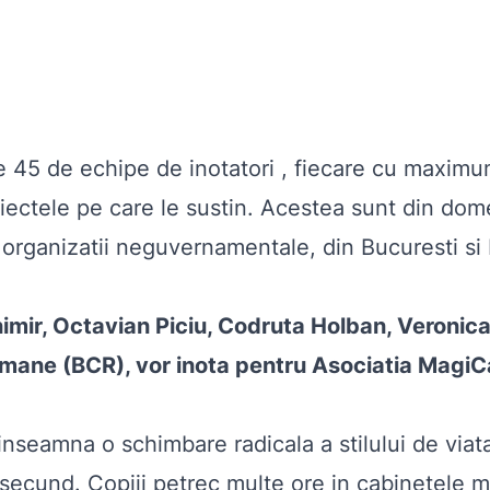
45 de echipe de inotatori , fiecare cu maximum
iectele pe care le sustin. Acestea sunt din dome
6 organizatii neguvernamentale, din Bucuresti si I
mir, Octavian Piciu, Codruta Holban, Veronic
mane (BCR), vor inota pentru Asociatia MagiCa
l inseamna o schimbare radicala a stilului de viat
n secund. Copiii petrec multe ore in cabinetele m