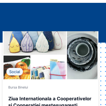
Social
Bursa Binelui
Ziua Internationala a Cooperativelor
si Cooperatiei mestesugaresti