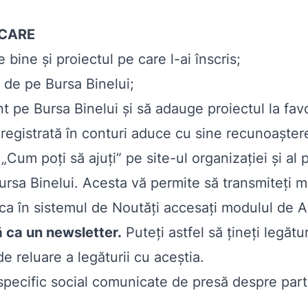
ICARE
bine și proiectul pe care l-ai înscris;
u de pe Bursa Binelui;
t pe Bursa Binelui și să adauge proiectul la favo
registrată în conturi aduce cu sine recunoașter
„Cum poți să ajuți” pe site-ul organizației și al 
rsa Binelui. Acesta vă permite să transmiteți mes
blica în sistemul de Noutăți accesați modulul de
 ca un newsletter.
Puteți astfel să țineți legătur
 reluare a legăturii cu aceștia.
 specific social comunicate de presă despre parti