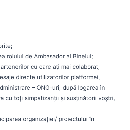
rite;
ea rolului de Ambasador al Binelui;
partenerilor cu care ați mai colaborat;
aje directe utilizatorilor platformei,
 Administrare – ONG-uri, după logarea în
a cu toți simpatizanții și susținătorii voștri,
ciparea organizației/ proiectului în