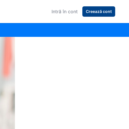
Intră în cont
Creează cont