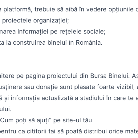
platformă, trebuie să aibă în vedere opțiunile 
proiectele organizației;
area informației pe rețelele sociale;
ta la construirea binelui în România.
itere pe pagina proiectului din Bursa Binelui. As
inere sau donație sunt plasate foarte vizibil, as
ă și informația actualizată a stadiului în care te
ului.
„Cum poți să ajuți” pe site-ul tău.
ru ca cititorii tai să poată distribui orice mater