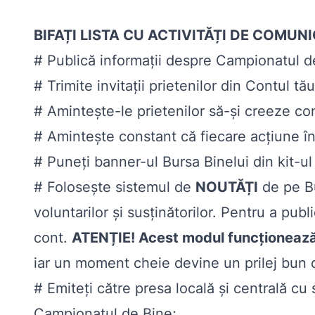
BIFAȚI LISTA CU ACTIVITĂȚI DE COMUN
# Publică informații despre Campionatul de 
# Trimite invitații prietenilor din Contul tă
# Amintește-le prietenilor să-și creeze con
# Amintește constant că fiecare acțiune în
# Puneți banner-ul Bursa Binelui din kit-ul 
# Folosește sistemul de
NOUTĂȚI
de pe Bu
voluntarilor și susținătorilor. Pentru a pu
cont.
ATENȚIE! Acest modul funcționează
iar un moment cheie devine un prilej bun de
# Emiteți către presa locală și centrală cu
Campionatul de Bine;