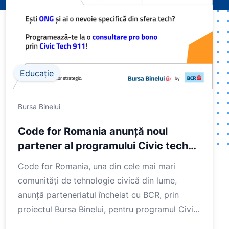
Educație
Bursa Binelui
Code for Romania anunță noul
partener al programului Civic tech
911 - BCR prin proiectul Bursa Binelui
Code for Romania, una din cele mai mari
comunități de tehnologie civică din lume,
anunță parteneriatul încheiat cu BCR, prin
proiectul Bursa Binelui, pentru programul Civic
Tech 911 menit să ofe...