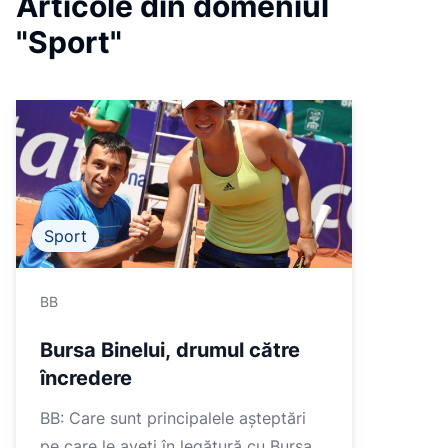
Articole din domeniul
1
"Sport"
Sport
BB
Bursa Binelui, drumul către
încredere
BB: Care sunt principalele așteptări
pe care le aveți în legătură cu Bursa