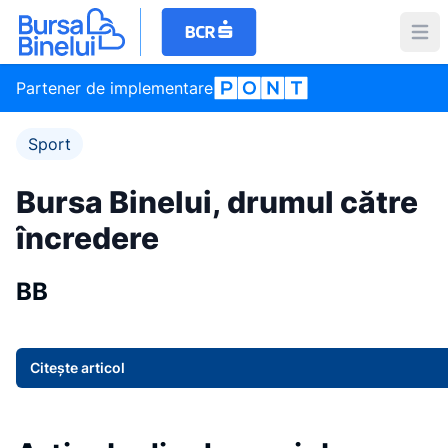
Partener de implementare
Sport
Bursa Binelui, drumul către
încredere
BB
Citește articol
Item
1
of