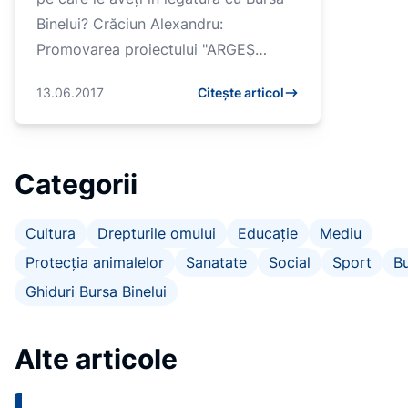
Binelui? Crăciun Alexandru:
Promovarea proiectului "ARGEȘ
OPEN WHEELCHAIR TENNIS
13.06.2017
Citește articol
TOURNAMENT" astfel încât...
Categorii
Cultura
Drepturile omului
Educație
Mediu
Protecția animalelor
Sanatate
Social
Sport
Bu
Ghiduri Bursa Binelui
Alte articole