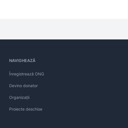
NAVIGHEAZĂ
Înregistrează ONG
Devino donator
Organizații
Proiecte deschise