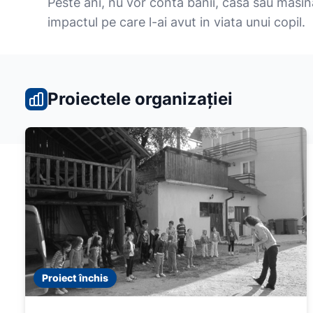
Peste ani, nu vor conta banii, casa sau masina
impactul pe care l-ai avut in viata unui copil.
Proiectele organizației
Proiect închis