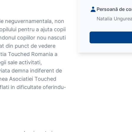
Persoană de co
Natalia Ungure
tie neguvernamentala, non
pilului pentru a ajuta copii
bandonul copiilor nou nascuti
 atat din punct de vedere
iatia Touched Romania a
ii sale activitati,
viata demna indiferent de
unea Asociatiei Touched
ati in dificultate oferindu-