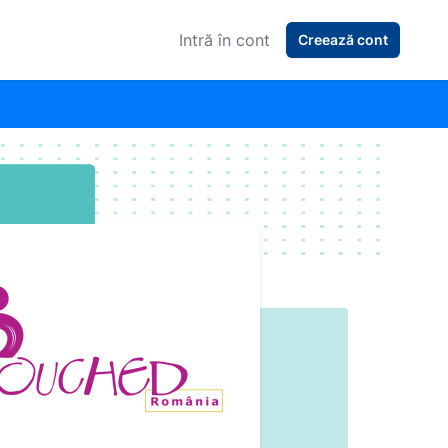
Intră în cont
Creează cont