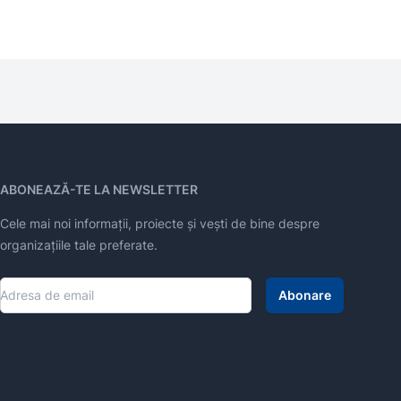
ABONEAZĂ-TE LA NEWSLETTER
Cele mai noi informații, proiecte și vești de bine despre
organizațiile tale preferate.
Abonare