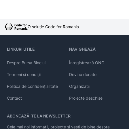
O soluție Code for Romania.
LINKURI UTILE
NAVIGHEAZĂ
Despre Bursa Binelui
Înregistrează ONG
Termeni și condiții
Devino donator
Politica de confidențialitate
Organizații
Contact
Proiecte deschise
ABONEAZĂ-TE LA NEWSLETTER
Cele mai noi informații, proiecte și vești de bine despre