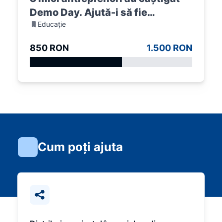
Demo Day. Ajută-i să fie
Educație
premiați!
850 RON
1.500 RON
Cum poți ajuta