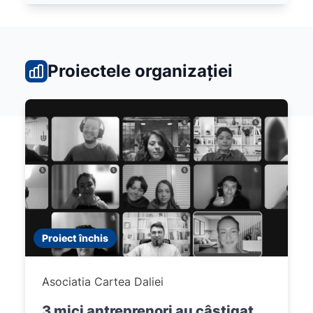
Proiectele organizației
Proiect închis
Asociatia Cartea Daliei
3 mici antreprenori au câștigat