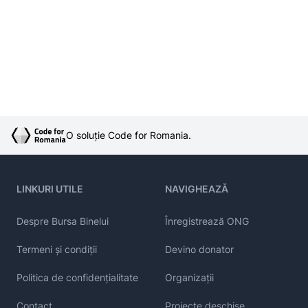
O soluție Code for Romania.
LINKURI UTILE
NAVIGHEAZĂ
Despre Bursa Binelui
Înregistrează ONG
Termeni și condiții
Devino donator
Politica de confidențialitate
Organizații
Contact
Proiecte deschise