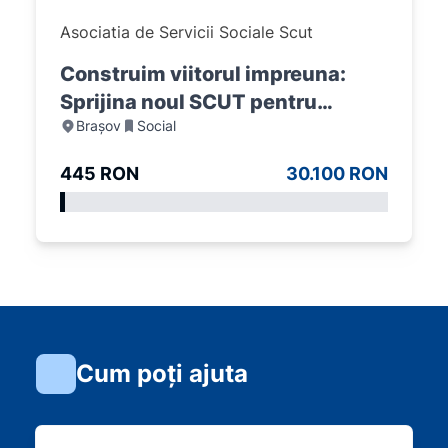
Asociatia de Servicii Sociale Scut
Construim viitorul impreuna:
Sprijina noul SCUT pentru
Brașov
Social
comunitate
445 RON
30.100 RON
Cum poți ajuta