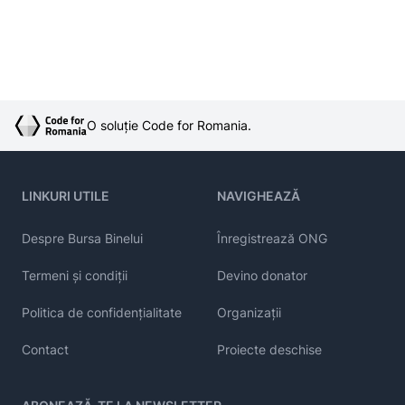
O soluție Code for Romania.
LINKURI UTILE
NAVIGHEAZĂ
Despre Bursa Binelui
Înregistrează ONG
Termeni și condiții
Devino donator
Politica de confidențialitate
Organizații
Contact
Proiecte deschise