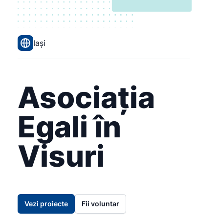
Iași
Asociația
Egali în
Visuri
Vezi proiecte
Fii voluntar