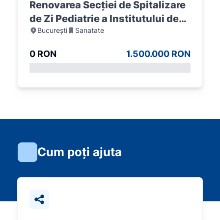
Renovarea Secției de Spitalizare
de Zi Pediatrie a Institutului de
București
Sanatate
Pneumoftiziologie Marius Nasta
0 RON
1.500.000 RON
Cum poți ajuta