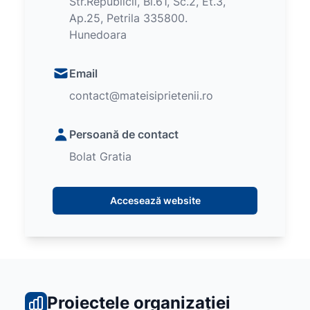
Str.Republicii, Bl.61, Sc.2, Et.3,
Ap.25, Petrila 335800.
Hunedoara
Email
contact@mateisiprietenii.ro
Persoană de contact
Bolat Gratia
Accesează website
Proiectele organizației