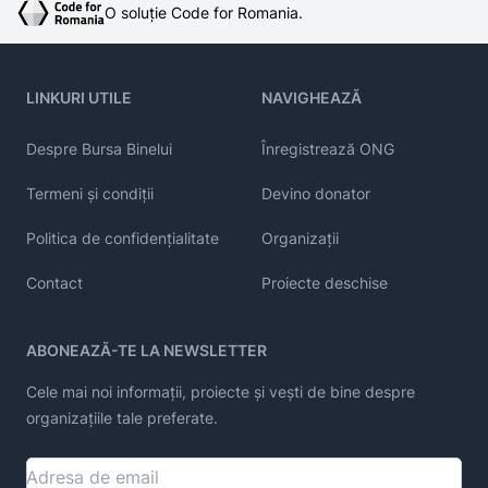
O soluție Code for Romania.
LINKURI UTILE
NAVIGHEAZĂ
Despre Bursa Binelui
Înregistrează ONG
Termeni și condiții
Devino donator
Politica de confidențialitate
Organizații
Contact
Proiecte deschise
ABONEAZĂ-TE LA NEWSLETTER
Cele mai noi informații, proiecte și vești de bine despre
organizațiile tale preferate.