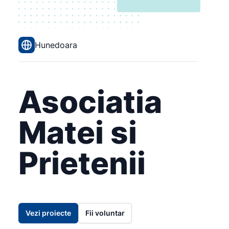
Hunedoara
Asociatia
Matei si
Prietenii
Vezi proiecte
Fii voluntar