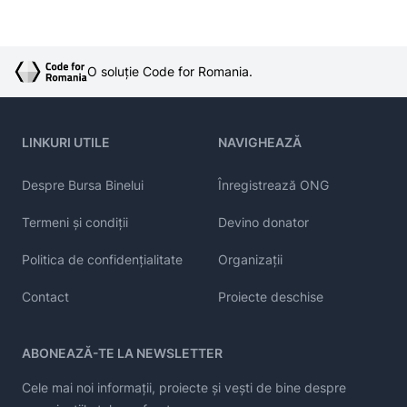
O soluție Code for Romania.
LINKURI UTILE
NAVIGHEAZĂ
Despre Bursa Binelui
Înregistrează ONG
Termeni și condiții
Devino donator
Politica de confidențialitate
Organizații
Contact
Proiecte deschise
ABONEAZĂ-TE LA NEWSLETTER
Cele mai noi informații, proiecte și vești de bine despre