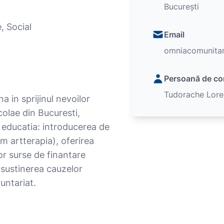
București
, Social
Email
omniacomunita
Persoană de co
Tudorache Lore
na in sprijinul nevoilor
colae din Bucuresti,
d educatia: introducerea de
m artterapia), oferirea
or surse de finantare
 sustinerea cauzelor
oluntariat.