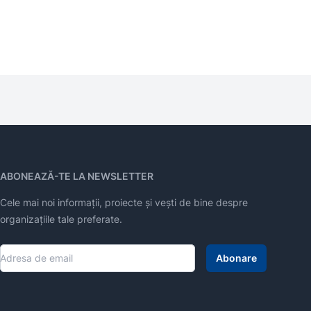
ABONEAZĂ-TE LA NEWSLETTER
Cele mai noi informații, proiecte și vești de bine despre
organizațiile tale preferate.
Abonare