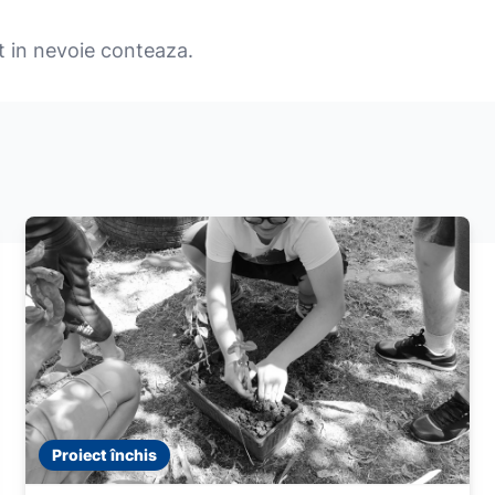
t in nevoie conteaza.
Proiect închis