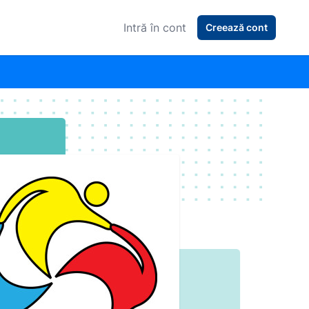
Intră în cont
Creează cont