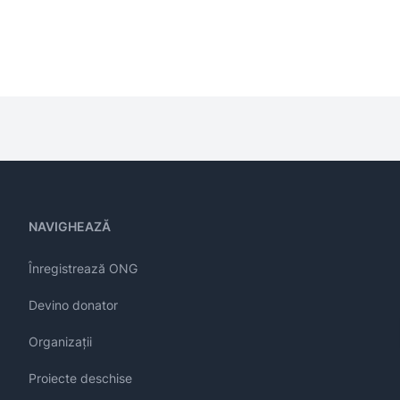
NAVIGHEAZĂ
Înregistrează ONG
Devino donator
Organizații
Proiecte deschise