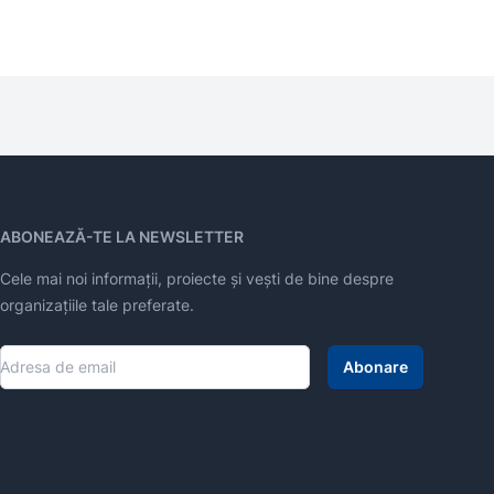
ABONEAZĂ-TE LA NEWSLETTER
Cele mai noi informații, proiecte și vești de bine despre
organizațiile tale preferate.
Abonare