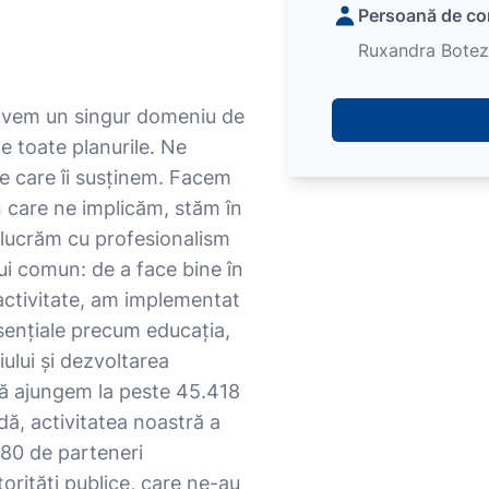
Persoană de co
Ruxandra Botez
 avem un singur domeniu de
e toate planurile. Ne
pe care îi susținem. Facem
n care ne implicăm, stăm în
 lucrăm cu profesionalism
lui comun: de a face bine în
 activitate, am implementat
sențiale precum educația,
ului și dezvoltarea
 să ajungem la peste 45.418
dă, activitatea noastră a
280 de parteneri
torități publice, care ne-au