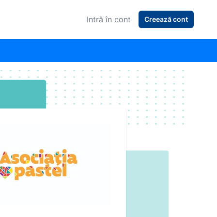
Intră în cont
Creează cont