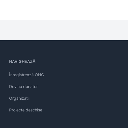
NAVIGHEAZĂ
Înregistrează ONG
Devino donator
Organizații
Proiecte deschise