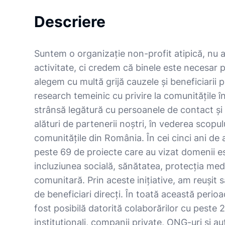
Descriere
Suntem o organizație non-profit atipică, nu
activitate, ci credem că binele este necesar p
alegem cu multă grijă cauzele și beneficiarii 
research temeinic cu privire la comunitățile î
strânsă legătură cu persoanele de contact și
alături de partenerii noștri, în vederea scopu
comunitățile din România. În cei cinci ani de
peste 69 de proiecte care au vizat domenii e
incluziunea socială, sănătatea, protecția medi
comunitară. Prin aceste inițiative, am reușit
de beneficiari direcți. În toată această perioa
fost posibilă datorită colaborărilor cu peste 
instituționali, companii private, ONG-uri și au