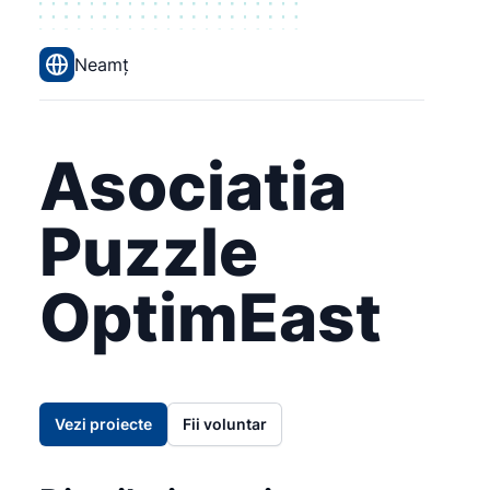
Neamț
Asociatia
Puzzle
OptimEast
Vezi proiecte
Fii voluntar