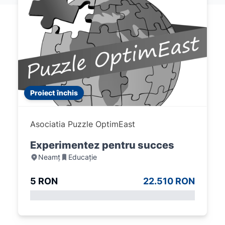
Proiect închis
Asociatia Puzzle OptimEast
Experimentez pentru succes
Neamț
Educație
5 RON
22.510 RON