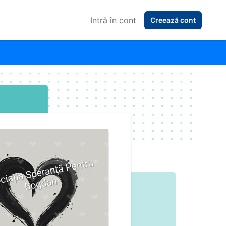
Intră în cont
Creează cont