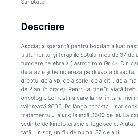
Sanatate
Descriere
Asociația speranță pentru bogdan a luat naște
tratamentul și terapiile soțului meu de 37 de 
tumoare cerebrala ( astrocitom Gr 4). Din c
de afazie și hemipareza pe dreapta dreapta. (
dreptul de a vb, de a scrie, de a citii, de a mai
de 2 ani în brațe). Pentru al ține în viață tre
oncologic Lomustina care la noi în țară nici 
valorează 800€. Pe lângă aceasta lunar consul
tratamentului ajung la încă 2500 de lei. La c
ședințe de kinetoterapie și logopedie. Ajutați
tată, un soț, un fiu de numai 37 de ani