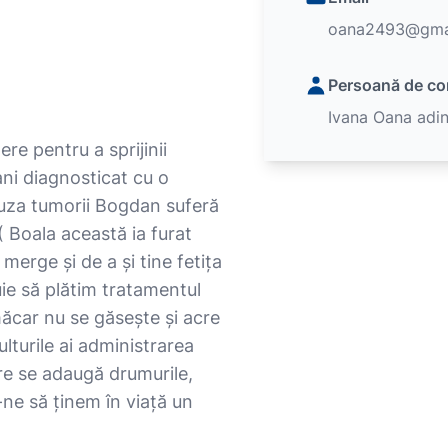
oana2493@gma
Persoană de co
Ivana Oana adi
re pentru a sprijinii
ani diagnosticat cu o
auza tumorii Bogdan suferă
 Boala această ia furat
 merge și de a și tine fetița
buie să plătim tratamentul
măcar nu se găsește și acre
turile ai administrarea
are se adaugă drumurile,
-ne să ținem în viață un