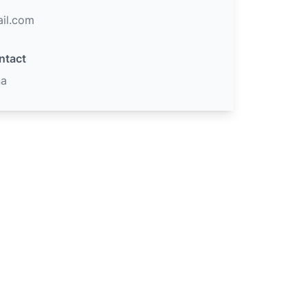
il.com
ntact
na