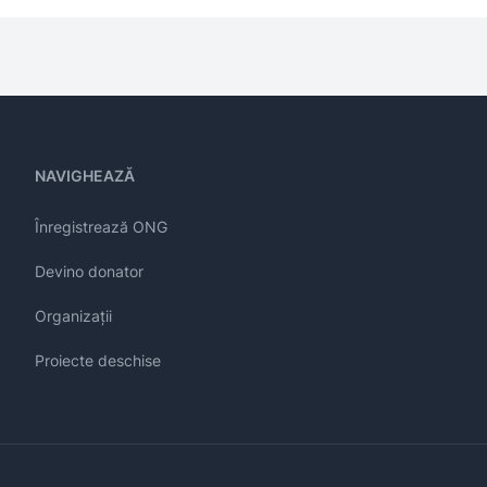
NAVIGHEAZĂ
Înregistrează ONG
Devino donator
Organizații
Proiecte deschise