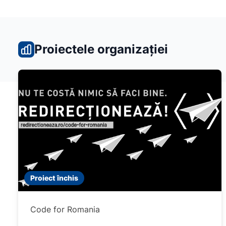
Proiectele organizației
Proiect închis
Code for Romania