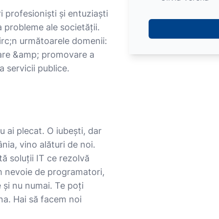
profesioniști și entuziaști
a probleme ale societăţii.
circ;n următoarele domenii:
care &amp; promovare a
la servicii publice.
u ai plecat. O iubești, dar
ia, vino alături de noi.
 soluții IT ce rezolvă
em nevoie de programatori,
 și nu numai. Te poți
âna. Hai să facem noi