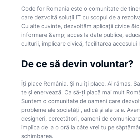
Code for Romania este o comunitate de tineri 
care dezvoltă soluţii IT cu scopul de a rezolv
Cu alte cuvinte, dezvoltăm aplicații civice &i
informare &amp; acces la date publice, edu
culturii, implicare civică, facilitarea accesului 
De ce să devin voluntar?
Îți place România. Și nu îți place. Ai rămas. Sa
te și enervează. Ca să-ți placă mai mult Român
Suntem o comunitate de oameni care dezvoltă
probleme ale societății, adică și ale tale. Av
designeri, cercetători, oameni de comunicare
implica de la o oră la câte vrei tu pe săptăm
schimbarea.