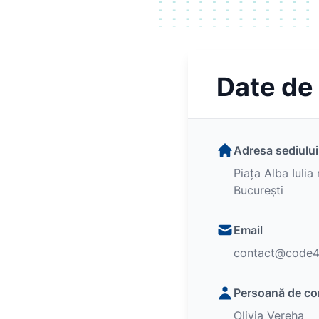
Date de
Adresa sediului
Piața Alba Iulia n
București
Email
contact@code4
Persoană de co
Olivia Vereha