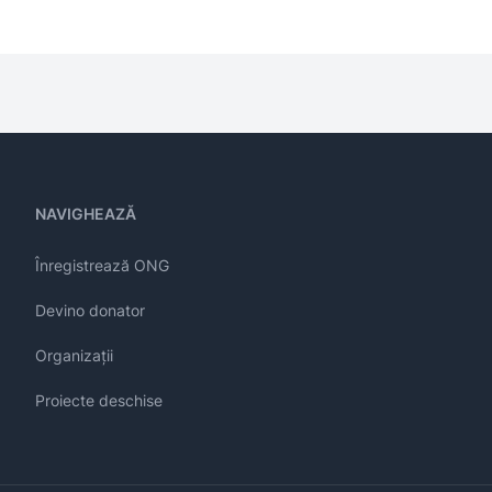
NAVIGHEAZĂ
Înregistrează ONG
Devino donator
Organizații
Proiecte deschise