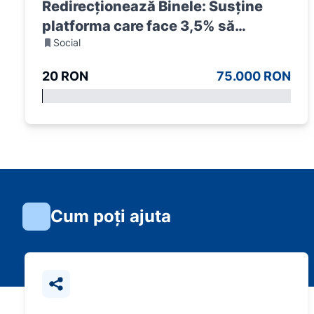
Redirecționează Binele: Susține
platforma care face 3,5% să
Social
conteze
20 RON
75.000 RON
Cum poți ajuta