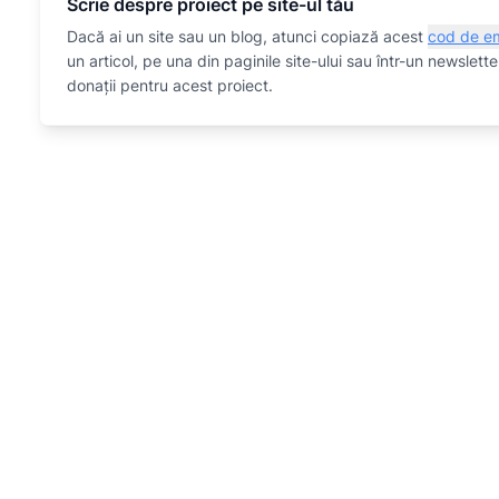
Scrie despre proiect pe site-ul tău
Dacă ai un site sau un blog, atunci copiază acest
cod de e
un articol, pe una din paginile site-ului sau într-un newslet
donații pentru acest proiect.