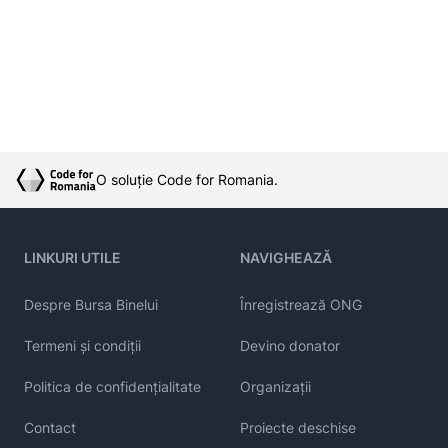
O soluție Code for Romania.
LINKURI UTILE
NAVIGHEAZĂ
Despre Bursa Binelui
Înregistrează ONG
Termeni și condiții
Devino donator
Politica de confidențialitate
Organizații
Contact
Proiecte deschise