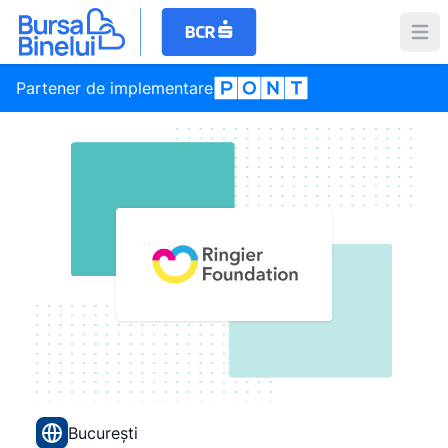
Partener de implementare
București