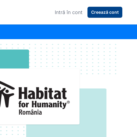
Intră în cont
Creează cont