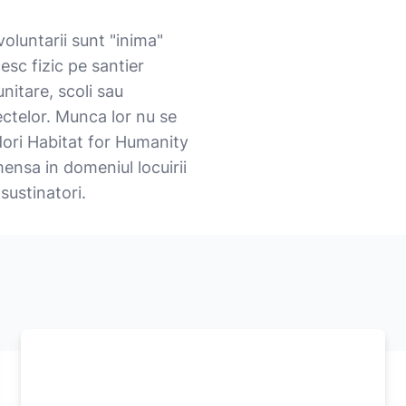
oluntarii sunt "inima"
sc fizic pe santier
itare, scoli sau
ectelor. Munca lor nu se
dori Habitat for Humanity
nsa in domeniul locuirii
sustinatori.