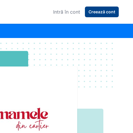
Intră în cont
Creează cont