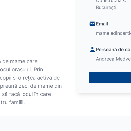
Constructia C1,
București
Email
mameledincart
Persoană de co
Andreea Medve
nă de mame care
ocul orașului. Prin
copii și o rețea activă de
mpreună zeci de mame din
 să facă locul în care
ru familii.