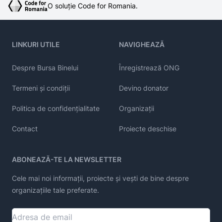
O soluție Code for Romania.
LINKURI UTILE
NAVIGHEAZĂ
Despre Bursa Binelui
Înregistrează ONG
Termeni și condiții
Devino donator
Politica de confidențialitate
Organizații
Contact
Proiecte deschise
ABONEAZĂ-TE LA NEWSLETTER
Cele mai noi informații, proiecte și vești de bine despre
organizațiile tale preferate.