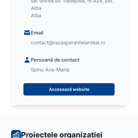
sat unirea,str. nadejdea, nr.428, jud.
Alba
Alba
Email
contact@razasperanteiardeal.ro
Persoană de contact
Spinu Ana-Maria
Accesează website
Proiectele organizației