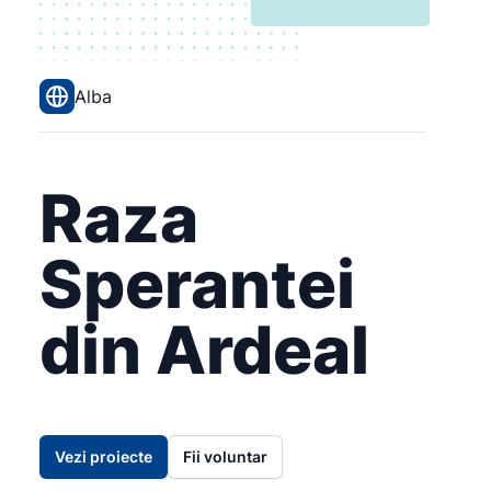
Alba
Raza
Sperantei
din Ardeal
Vezi proiecte
Fii voluntar