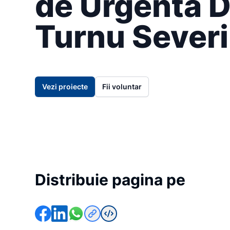
de Urgenta 
Turnu Sever
Vezi proiecte
Fii voluntar
Distribuie pagina pe