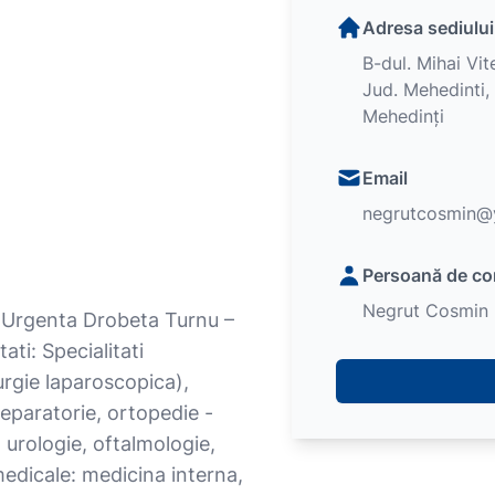
Adresa sediului
B-dul. Mihai Vit
Jud. Mehedinti
Mehedinți
Email
negrutcosmin@
Persoană de co
Negrut Cosmin
e Urgenta Drobeta Turnu –
ati: Specialitati
rurgie laparoscopica),
reparatorie, ortopedie -
, urologie, oftalmologie,
 medicale: medicina interna,