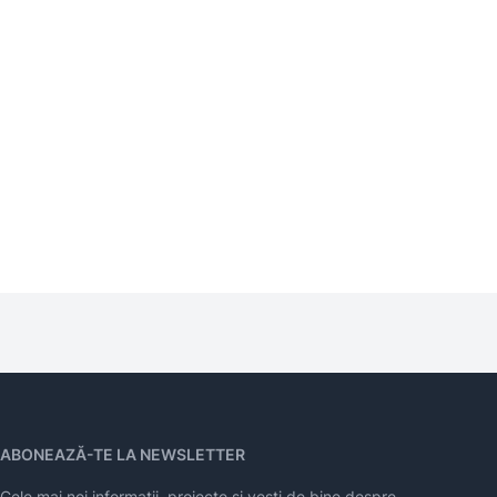
ABONEAZĂ-TE LA NEWSLETTER
Cele mai noi informații, proiecte și vești de bine despre