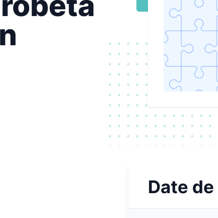
Drobeta
in
Date de