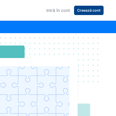
Intră în cont
Creează cont